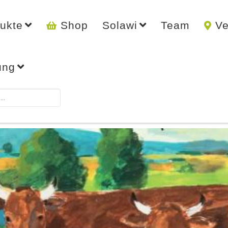
ukte
Shop
Solawi
Team
Ve
ung