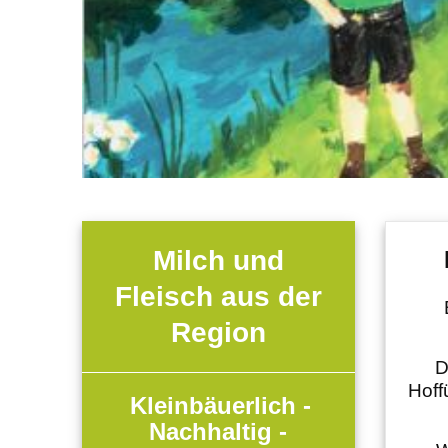
Milch und
Fleisch aus der
Region
D
Hoff
Kleinbäuerlich -
Nachhaltig -