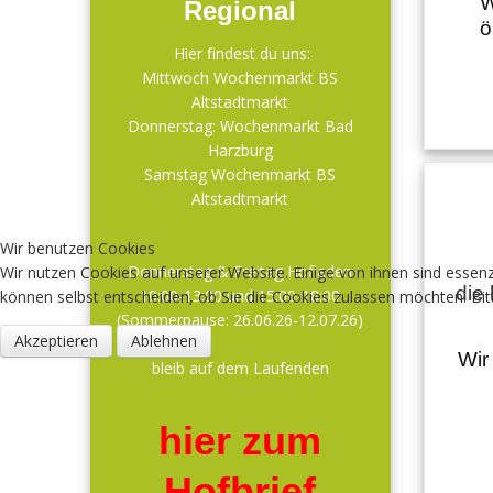
W
Regional
ö
Hier findest du uns:
Mittwoch Wochenmarkt BS
Altstadtmarkt
Donnerstag: Wochenmarkt Bad
Harzburg
Samstag Wochenmarkt BS
Altstadtmarkt
Wir benutzen Cookies
Donnerstag & Freitag Hofladen
Wir nutzen Cookies auf unserer Website. Einige von ihnen sind essenz
die 
10:00-13:00 und 15:00-18:00
können selbst entscheiden, ob Sie die Cookies zulassen möchten. Bitt
(Sommerpause: 26.06.26-12.07.26)
Akzeptieren
Ablehnen
Wir
bleib auf dem Laufenden
hier zum
Hofbrief