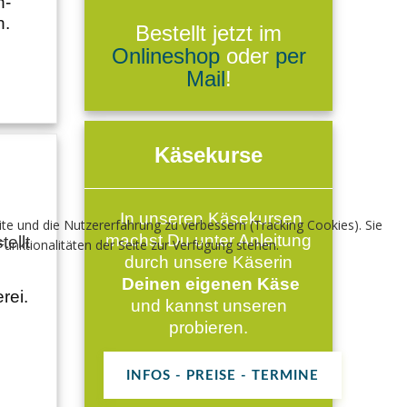
h-
n.
Bestellt jetzt im
Onlineshop
oder
per
Mail
!
Käsekurse
In unseren Käsekursen
ite und die Nutzererfahrung zu verbessern (Tracking Cookies). Sie
machst Du unter Anleitung
tellt
unktionalitäten der Seite zur Verfügung stehen.
durch unsere Käserin
Deinen eigenen Käse
rei.
und kannst unseren
probieren.
INFOS - PREISE - TERMINE