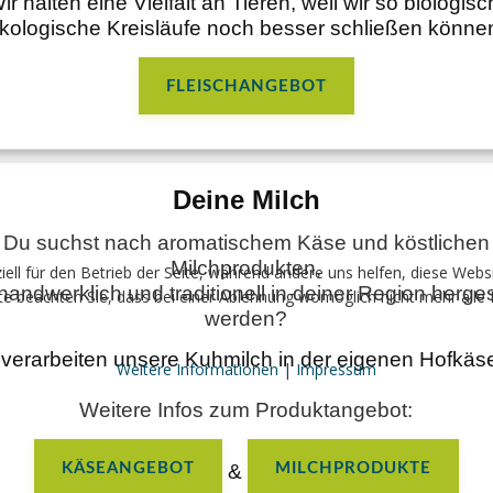
ir halten eine Vielfalt an Tieren, weil wir so biologisc
kologische Kreisläufe noch besser schließen könne
FLEISCHANGEBOT
Deine Milch
Du suchst nach aromatischem Käse und köstlichen
Milchprodukten,
iell für den Betrieb der Seite, während andere uns helfen, diese Webs
handwerklich und traditionell in deiner Region herges
e beachten Sie, dass bei einer Ablehnung womöglich nicht mehr alle F
werden?
 verarbeiten unsere Kuhmilch in der eigenen Hofkäse
Weitere Informationen
|
Impressum
Weitere Infos zum Produktangebot:
&
KÄSEANGEBOT
MILCHPRODUKTE