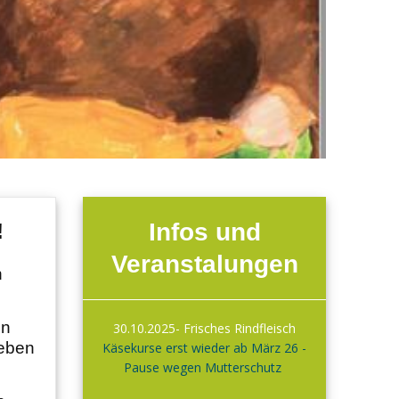
Infos und
!
Veranstalungen
n
en
30.10.2025- Frisches Rindfleisch
leben
Käsekurse erst wieder ab März 26 -
Pause wegen Mutterschutz