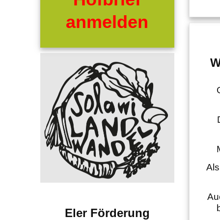
anmelden
W
Als
Au
Eler Förderung